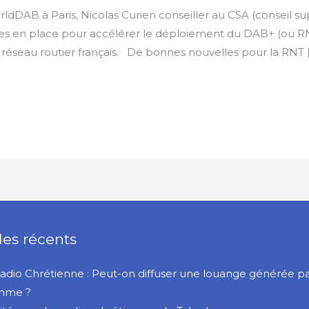
dDAB à Paris, Nicolas Curien conseiller au CSA (conseil supé
s en place pour accélérer le déploiement du DAB+ (ou RN
 réseau routier français. De bonnes nouvelles pour la RNT 
les récents
Radio Chrétienne : Peut-on diffuser une louange générée p
thme ?