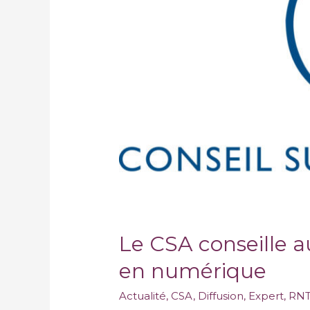
aux
radios
locales
d’attendre
2020
pour
diffuser
en
numérique
Le CSA conseille a
en numérique
Actualité
,
CSA
,
Diffusion
,
Expert
,
RN