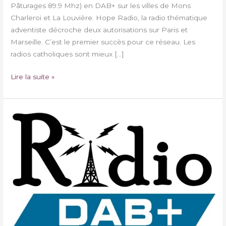
Pâturages 89.9 Mhz) en DAB+ sur les villes de Mons
Charleroi et La Louvière. Hope Radio, la radio thématique
adventiste décroche deux autorisations sur Paris et
Marseille. C’est le premier succès pour ce réseau. Les
radios catholiques sont mieux […]
Lire la suite »
Accélération
de
l’installation
du
DAB+
en
France