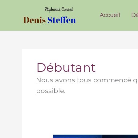
Aller
Catégo
au
Accueil
Dé
contenu
Débutant
Nous avons tous commencé que
possible.