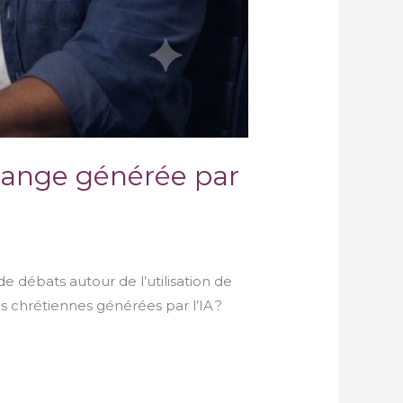
ouange générée par
e débats autour de l’utilisation de
es chrétiennes générées par l’IA ?