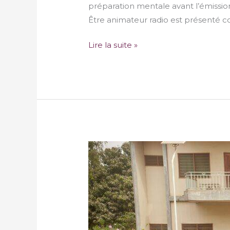
préparation mentale avant l’émission,
Être animateur radio est présenté co
Lire la suite »
Séminaire
des
acteurs
de
médias
chrétiens