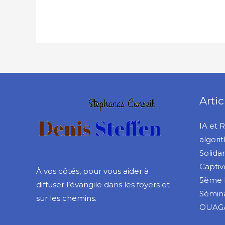
Artic
IA et 
algori
Solida
Captiv
À vos côtés, pour vous aider à
5ème 
diffuser l’évangile dans les foyers et
Sémina
sur les chemins.
OUAG