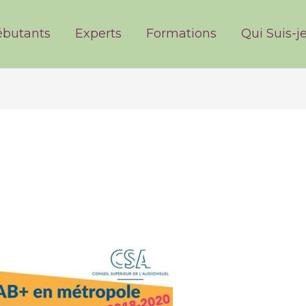
ries
butants
Experts
Formations
Qui Suis-je